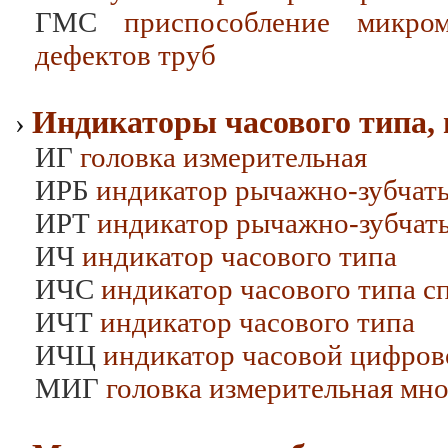
ГМС
приспособление микром
дефектов труб
Индикаторы часового типа, 
›
ИГ
головка измерительная
ИРБ
индикатор рычажно-зубчат
ИРТ
индикатор рычажно-зубчат
ИЧ
индикатор часового типа
ИЧС
индикатор часового типа с
ИЧТ
индикатор часового типа
ИЧЦ
индикатор часовой цифров
МИГ
головка измерительная мн