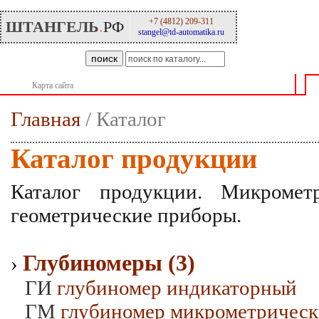
+7 (4812) 209-311
ШТАНГЕЛЬ
.
РФ
stangel@td-automatika.ru
поиск
Карта сайта
О компании
Главная
/ Каталог
Каталог продукции
Каталог продукции. Микромет
геометрические приборы.
Глубиномеры (3)
›
ГИ
глубиномер индикаторный
ГМ
глубиномер микрометричес