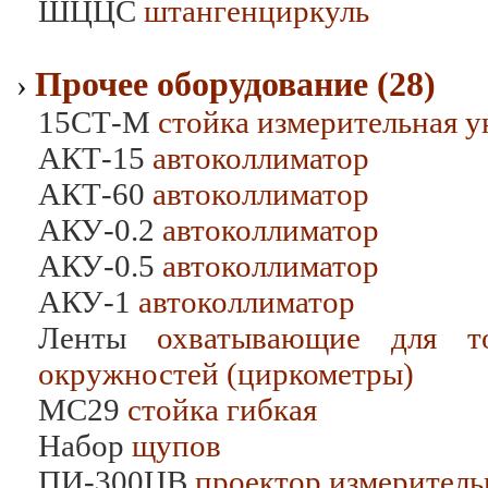
ШЦЦС
штангенциркуль
Прочее оборудование (28)
›
15СТ-М
стойка измерительная у
АКТ-15
автоколлиматор
АКТ-60
автоколлиматор
АКУ-0.2
автоколлиматор
АКУ-0.5
автоколлиматор
АКУ-1
автоколлиматор
Ленты
охватывающие для то
окружностей (циркометры)
МС29
стойка гибкая
Набор
щупов
ПИ-300ЦВ
проектор измерител