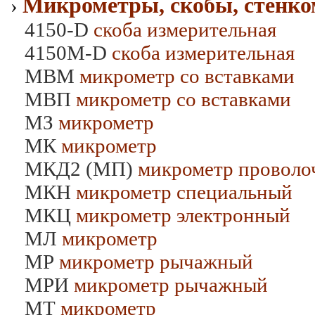
Микрометры, скобы, стенко
›
4150-D
скоба измерительная
4150M-D
скоба измерительная
МВМ
микрометр со вставками
МВП
микрометр со вставками
МЗ
микрометр
МК
микрометр
МКД2 (МП)
микрометр проволо
МКН
микрометр специальный
МКЦ
микрометр электронный
МЛ
микрометр
МР
микрометр рычажный
МРИ
микрометр рычажный
МТ
микрометр