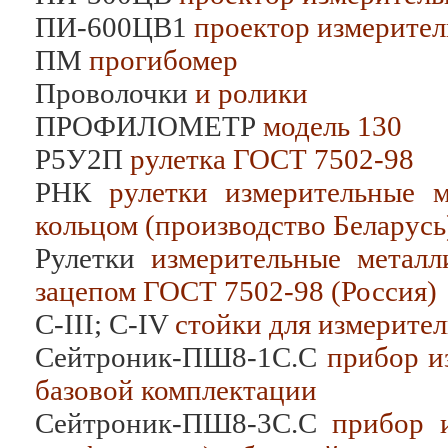
ПИ-600ЦВ1
проектор измерите
ПМ
прогибомер
Проволочки
и ролики
ПРОФИЛОМЕТР
модель 130
Р5У2П
рулетка ГОСТ 7502-98
РНК
рулетки измерительные м
кольцом (производство Беларусь
Рулетки
измерительные металли
зацепом ГОСТ 7502-98 (Россия)
С-III; С-IV
стойки для измерител
Сейтроник-ПШ8-1С.С
прибор из
базовой комплектации
Сейтроник-ПШ8-3С.С
прибор и