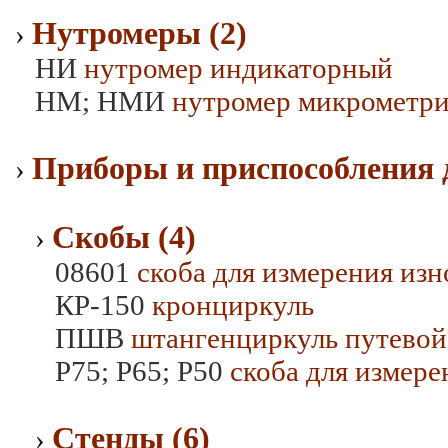
Нутромеры (2)
›
НИ
нутромер индикаторный
НМ; НМИ
нутромер микрометр
Приборы и приспособления д
›
Скобы (4)
›
08601
скоба для измерения изн
КР-150
кронциркуль
ПШВ
штангенциркуль путевой
Р75; Р65; Р50
скоба для измере
Стенды (6)
›