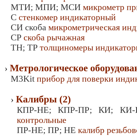
МТИ; МПИ; МСИ
микрометр пр
С
стенкомер индикаторный
СИ cкоба
микрометрическая инд
СР
скоба рычажная
ТН; ТР
толщиномеры индикатор
Метрологическое оборудован
›
M3Kit
прибор для поверки инди
Калибры (2)
›
КПР-НЕ; КПР-ПР; КИ; КИ-
контрольные
ПР-НЕ; ПР; НЕ
калибр резьбов