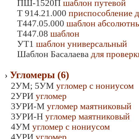
ПШ-1520П
шаблон путевой
Т 914.21.000
приспособление д
Т447.05.000
шаблон абсолютны
Т447.08
шаблон
УТ1
шаблон универсальный
Шаблон Басалаева
для проверк
Угломеры (6)
›
2УМ; 5УМ
угломер с нониусом
2УРИ
угломер
3УРИ-М
угломер маятниковый
3УРИ-Н
угломер маятниковый
4УМ
угломер с нониусом
4УРИ
угломер