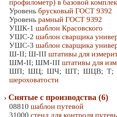
профилометр) в базовой компле
Уровень
брусковый ГОСТ 9392
Уровень
рамный ГОСТ 9392
УШК-1
шаблон Красовского
УШС-2
шаблон сварщика униве
УШС-3
шаблон сварщика униве
Ш-II; Ш-III
штативы для измери
ШМ-II; ШМ-III
штативы для изм
ШП; ШЦ; ШЧ; ШТ; ШЦВ; Т; 
шероховатости
Снятые с производства (6)
›
08810
шаблон путевой
31000
стенд для контроля путев