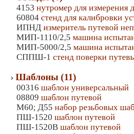
4153
нутромер для измерения д
60804
стенд для калибровки у
ИПНД
измеритель путевой неп
МИП-1110/2,5
машина испыта
МИП-5000/2,5
машина испыта
СППШ-1
стенд поверки путев
Шаблоны (11)
›
00316
шаблон универсальный
08809
шаблон путевой
М60; Д55
набор резьбовых ша
ПШ-1520
шаблон путевой
ПШ-1520В
шаблон путевой