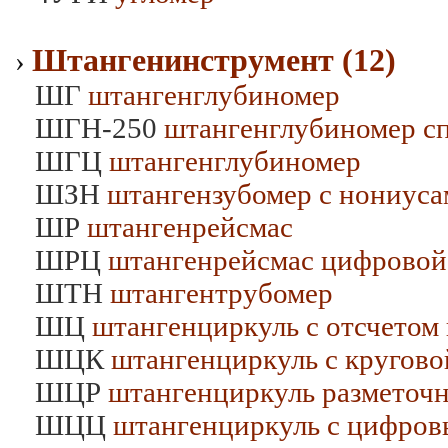
Штангенинструмент (12)
›
ШГ
штангенглубиномер
ШГН-250
штангенглубиномер с
ШГЦ
штангенглубиномер
ШЗН
штангензубомер с нониуса
ШР
штангенрейсмас
ШРЦ
штангенрейсмас цифровой
ШТН
штангентрубомер
ШЦ
штангенциркуль с отсчетом
ШЦК
штангенциркуль с кругово
ШЦР
штангенциркуль разметоч
ШЦЦ
штангенциркуль с цифров