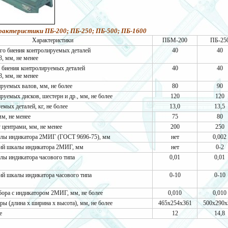
рактеристики ПБ-200; ПБ-250; ПБ-500; ПБ-1600
Характеристики
ПБМ-200
ПБ-25
го биения контролируемых деталей
40
40
, мм, не менее
 биения контролируемых деталей
40
40
, мм, не менее
руемых валов, мм, не более
80
90
руемых дисков, шестерн и др., мм, не более
120
120
мых деталей, кг, не более
13,0
13,5
мм, не менее
75
80
 центрами, мм, не менее
200
250
алы индикатора 2МИГ (ГОСТ 9696-75), мм
нет
0,002
ний шкалы индикатора 2МИГ, мм
нет
0-2
лы индикатора часового типа
0,01
0,01
ий шкалы индикатора часового типа
0-10
0-10
ора с индикатором 2МИГ, мм, не более
0,010
0,010
ры (длина х ширина х высота), мм, не более
465х254х361
500х290х
е
12
14,8