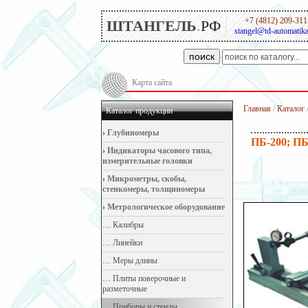
+7 (4812) 209-311
ШТАНГЕЛЬ
.
РФ
stangel@td-automatika
поиск
Карта сайта
Главная
/
Каталог
Каталог продукции
›
Глубиномеры
ПБ-200; ПБ
›
Индикаторы часового типа,
измерительные головки
›
Микрометры, скобы,
стенкомеры, толщиномеры
›
Метрологическое оборудование
…
Калибры
…
Линейки
…
Меры длины
…
Плиты поверочные и
разметочные
…
Приборы и стенды