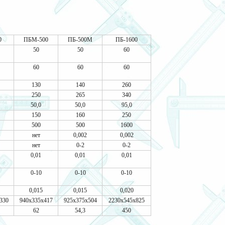
0
ПБМ-500
ПБ-500М
ПБ-1600
50
50
60
60
60
60
130
140
260
250
265
340
50,0
50,0
95,0
150
160
250
500
500
1600
нет
0,002
0,002
нет
0-2
0-2
0,01
0,01
0,01
0-10
0-10
0-10
0,015
0,015
0,020
330
940х335х417
925х375х504
2230х545х825
62
54,3
450