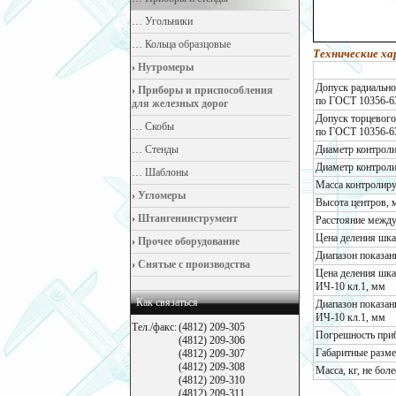
…
Угольники
…
Кольца образцовые
Технические ха
›
Нутромеры
Допуск радиально
›
Приборы и приспособления
по ГОСТ 10356-63
для железных дорог
Допуск торцевого
…
Скобы
по ГОСТ 10356-63
…
Стенды
Диаметр контроли
Диаметр контроли
…
Шаблоны
Масса контролируе
›
Угломеры
Высота центров, 
›
Штангенинструмент
Расстояние между
Цена деления шк
›
Прочее оборудование
Диапазон показа
›
Снятые с производства
Цена деления шка
ИЧ-10 кл.1, мм
Как связаться
Диапазон показан
ИЧ-10 кл.1, мм
Тел./факс:
(4812) 209-305
Погрешность приб
(4812) 209-306
Габаритные разме
(4812) 209-307
(4812) 209-308
Масса, кг, не боле
(4812) 209-310
(4812) 209-311