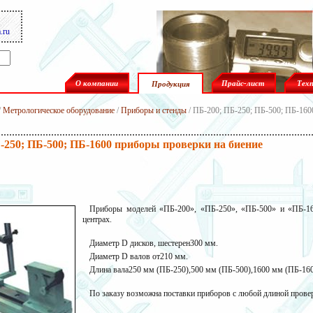
.ru
О компании
Прайс-лист
Тех
Продукция
/
Метрологическое оборудование
/
Приборы и стенды
/ ПБ-200; ПБ-250; ПБ-500; ПБ-160
-250; ПБ-500; ПБ-1600 приборы проверки на биение
Приборы моделей «
ПБ-200
», «
ПБ-250
», «
ПБ-500
» и «
ПБ-1
центрах.
Диаметр D дисков, шестерен300 мм.
Диаметр D валов от210 мм.
Длина вала250 мм (ПБ-250),500 мм (ПБ-500),1600 мм (ПБ-160
По заказу возможна поставки приборов с любой длиной прове