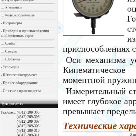
о
…
Угольники
…
Кольца образцовые
Го
›
Нутромеры
ст
›
Приборы и приспособления
для железных дорог
и
…
Скобы
приспособлениях с
…
Стенды
Оси механизма у
…
Шаблоны
›
Угломеры
Кинематическое 
›
Штангенинструмент
моментной пружин
›
Прочее оборудование
Измерительный ст
›
Снятые с производства
имеет глубокое ар
Как связаться
превышает пределы
Тел./факс:
(4812) 209-305
(4812) 209-306
(4812) 209-307
Технические ха
(4812) 209-308
(4812) 209-310
Хар
(4812) 209-311