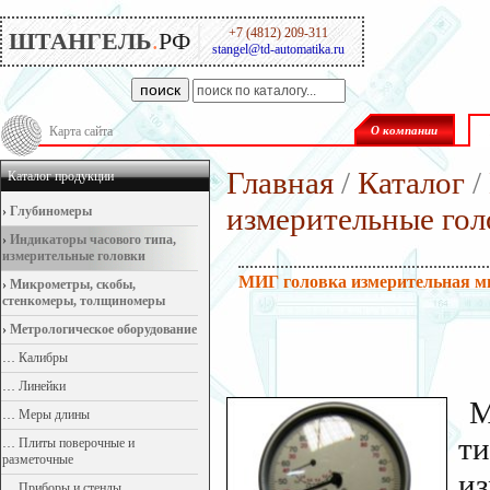
+7 (4812) 209-311
ШТАНГЕЛЬ
.
РФ
stangel@td-automatika.ru
поиск
Карта сайта
О компании
Главная
/
Каталог
/
Каталог продукции
измерительные гол
›
Глубиномеры
›
Индикаторы часового типа,
измерительные головки
МИГ головка измерительная м
›
Микрометры, скобы,
стенкомеры, толщиномеры
›
Метрологическое оборудование
…
Калибры
…
Линейки
М
…
Меры длины
ти
…
Плиты поверочные и
разметочные
и
…
Приборы и стенды