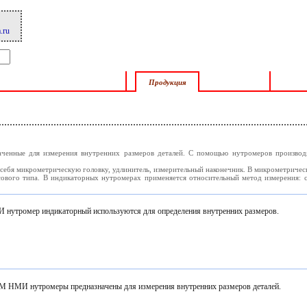
.ru
О компании
Прайс-лист
Тех
Продукция
ные для измерения внутренних размеров деталей. С помощью нутромеров производятс
ебя микрометрическую головку, удлинитель, измерительный наконечник. В микрометриче
го типа. В индикаторных нутромерах применяется относительный метод измерения: сн
И нутромер индикаторный используются для определения внутренних размеров.
М НМИ нутромеры предназначены для измерения внутренних размеров деталей.