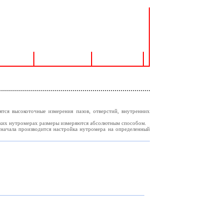
поддержка
Контакты
Доставка
я высокоточные измерения пазов, отверстий, внутренних
ских нутромерах размеры измеряются абсолютным способом.
ачала производится настройка нутромера на определенный