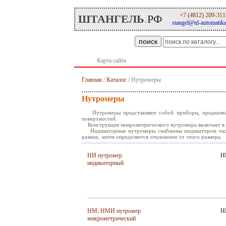
+7 (4812) 209-311
ШТАНГЕЛЬ
.
РФ
stangel@td-automatika
поиск
Карта сайта
Главная
/
Каталог
/ Нутромеры
Нутромеры
Нутромеры представляют собой приборы, предназначен
поверхностей.
Конструкция микрометрического нутромера включает в с
Индикаторные нутромеры снабжены индикатором часово
размер, затем определяется отклонение от этого размера.
НИ нутромер
Н
индикаторный
НМ; НМИ нутромер
Н
микрометрический