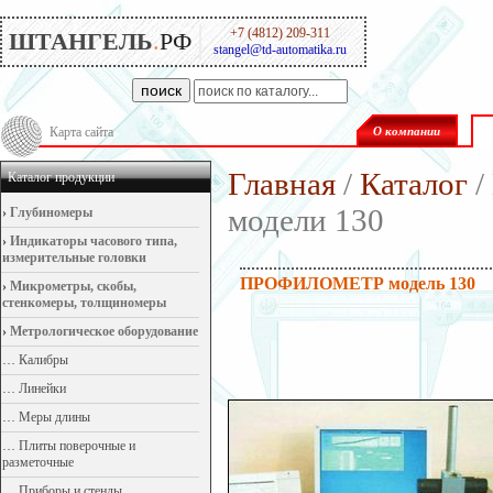
+7 (4812) 209-311
ШТАНГЕЛЬ
.
РФ
stangel@td-automatika.ru
поиск
Карта сайта
О компании
Главная
/
Каталог
/
Каталог продукции
модели 130
›
Глубиномеры
›
Индикаторы часового типа,
измерительные головки
ПРОФИЛОМЕТР модель 130
›
Микрометры, скобы,
стенкомеры, толщиномеры
›
Метрологическое оборудование
…
Калибры
…
Линейки
…
Меры длины
…
Плиты поверочные и
разметочные
…
Приборы и стенды