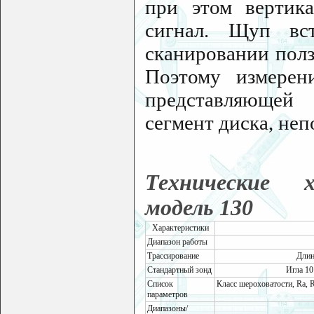
при этом вертик
сигнал. Щуп вс
сканировании полз
Поэтому измерен
представляющей
сегмент диска, не
Технические
модель 130
Характеристики
Диапазон работы
Трассирование
Длина
Стандартный зонд
Игла 10
Список
Класс шероховатости, Ra, Rz,
параметров
Диапазоны/