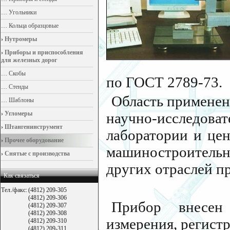
…
Угольники
…
Кольца образцовые
›
Нутромеры
›
Приборы и приспособления
для железных дорог
…
Скобы
по ГОСТ 2789-73.
…
Стенды
Область применен
…
Шаблоны
›
Угломеры
научно-исследо
›
Штангенинструмент
лаборатории и цен
›
Прочее оборудование
машиностроитель
›
Снятые с производства
других отраслей 
Как связаться
Тел./факс:
(4812) 209-305
(4812) 209-306
Прибор внесен
(4812) 209-307
(4812) 209-308
измерения, регист
(4812) 209-310
(4812) 209-311