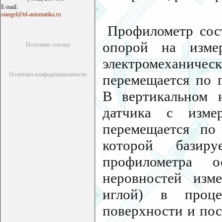
E-mail:
stangel@td-automatika.ru
Профилометр сост
опорой на измер
Полезные ссылки
электромеханиче
Политика конфиденциальности
перемещается по 
В вертикальном н
датчика с изме
перемещается по
которой базиру
профилометра 
неровностей изм
иглой) в проце
поверхности и по