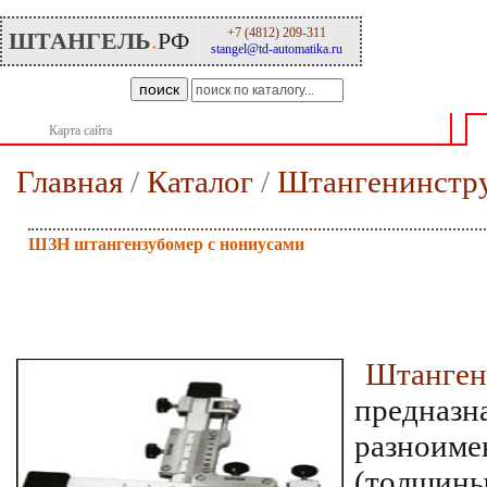
+7 (4812) 209-311
ШТАНГЕЛЬ
.
РФ
stangel@td-automatika.ru
поиск
Карта сайта
О компании
Главная
/
Каталог
/
Штангенинстр
ШЗН штангензубомер с нониусами
Штанген
предназн
разнои
(толщин