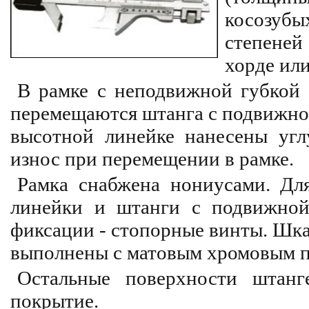
косозубы
степеней
хорде ил
В рамке с неподвижной губкой 
перемещаются штанга с подвижной
выcотной линейке нанесены угл
износ при перемещении в рамке.
Рамка снабжена нониусами. Дл
линейки и штанги с подвижной
фиксации - стопорные винты. Шк
выполнены с матовым хромовым 
Oстальные поверхности штанг
покрытие.