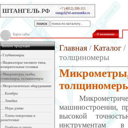
+7 (4812) 209-311
ШТАНГЕЛЬ
.
РФ
stangel@td-automatika.ru
поиск
Карта сайта
О компании
Главная
/
Каталог
/
Каталог продукции
толщиномеры
›
Глубиномеры
›
Индикаторы часового типа,
измерительные головки
Микрометры,
›
Микрометры, скобы,
стенкомеры, толщиномеры
толщиномер
›
Метрологическое оборудование
…
Калибры
Микрометрически
…
Линейки
машиностроении, пр
…
Меры длины
высокой точност
…
Плиты поверочные и
разметочные
инструментам в
…
Приборы и стенды