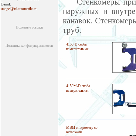
Стенкомеры приме
E-mail:
stangel@td-automatika.ru
наружных и внутрен
канавок. Стенкомер
Полезные ссылки
труб.
4150-D скоба
Политика конфиденциальности
измерительная
4150M-D скоба
измерительная
МВМ микрометр со
вставками