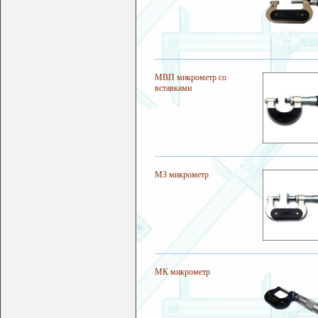
МВП микрометр со
вставками
МЗ микрометр
МК микрометр