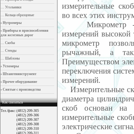
измерительные ско
…
Угольники
во всех этих инстру
…
Кольца образцовые
Микрометр - пр
›
Нутромеры
›
Приборы и приспособления
измерений высокой 
для железных дорог
микрометр позвол
…
Скобы
рычажный, а так
…
Стенды
…
Шаблоны
Преимуществом элек
›
Угломеры
переключения систе
›
Штангенинструмент
измерений.
›
Прочее оборудование
Измерительные ско
›
Снятые с производства
диаметра цилиндрич
Как связаться
скоб основан на 
Тел./факс:
(4812) 209-305
измерительные скоб
(4812) 209-306
(4812) 209-307
(4812) 209-308
электрические сигна
(4812) 209-310
(4812) 209-311