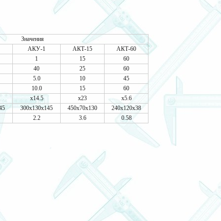
Значения
АКУ-1
АКТ-15
АКТ-60
1
15
60
40
25
60
5.0
10
45
10.0
15
60
х14.5
х23
х5.6
45
300х130х145
450х70х130
240х120х38
2.2
3.6
0.58