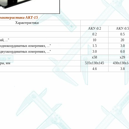
арактеристики АКТ-15
Характеристики
АКУ-0.2
АКУ-0.5
0.2
0.5
й, ..."
10
20
однокоординатных измерениях, ..."
1.5
3.0
двухкоординатных измерениях, ..."
3.0
6.0
х58
х29
еры, мм
535х130х145
430х130х1
4.6
3.8