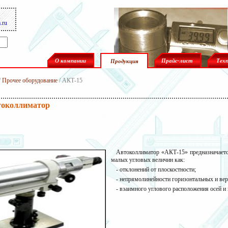
.ru
О компании
Прайс-лист
Тех
Продукция
/
Прочее оборудование
/ АКТ-15
токоллиматор
Автоколлиматор «
АКТ-15
» предназначает
малых угловых величин как:
- отклонений от плоскостности;
- непрямолинейности горизонтальных и ве
- взаимного углового расположения осей и 