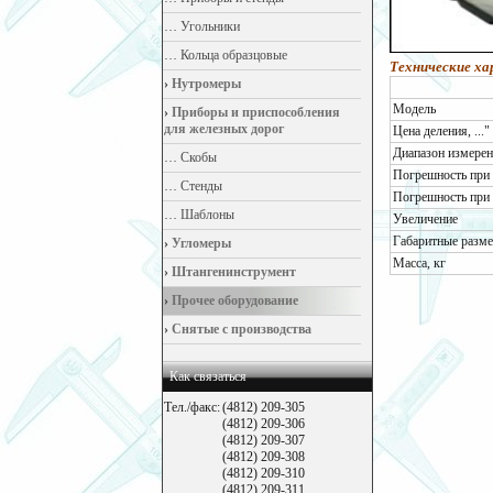
…
Угольники
…
Кольца образцовые
Технические х
›
Нутромеры
Модель
›
Приборы и приспособления
для железных дорог
Цена деления, ..."
Диапазон измерени
…
Скобы
Погрешность при 
…
Стенды
Погрешность при 
…
Шаблоны
Увеличение
Габаритные разм
›
Угломеры
Масса, кг
›
Штангенинструмент
›
Прочее оборудование
›
Снятые с производства
Как связаться
Тел./факс:
(4812) 209-305
(4812) 209-306
(4812) 209-307
(4812) 209-308
(4812) 209-310
(4812) 209-311