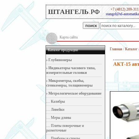
+7 (4812) 209-311
ШТАНГЕЛЬ
.
РФ
stangel@td-automatika
поиск
Карта сайта
Главная
/
Каталог
Каталог продукции
›
Глубиномеры
АКТ-15 ав
›
Индикаторы часового типа,
измерительные головки
›
Микрометры, скобы,
стенкомеры, толщиномеры
›
Метрологическое оборудование
…
Калибры
…
Линейки
…
Меры длины
…
Плиты поверочные и
разметочные
…
Приборы и стенды