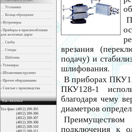
об
…
Угольники
…
Кольца образцовые
П
›
Нутромеры
о
›
Приборы и приспособления
для железных дорог
р
…
Скобы
врезания (перек
…
Стенды
подачу) и стабили
…
Шаблоны
›
Угломеры
шлифования.
›
Штангенинструмент
В приборах ПКУ12
›
Прочее оборудование
ПКУ128-1 исполь
›
Снятые с производства
благодаря чему в
Как связаться
диаметров определ
Тел./факс:
(4812) 209-305
(4812) 209-306
Преимуществом 
(4812) 209-307
(4812) 209-308
подключения к о
(4812) 209-310
(4812) 209-311