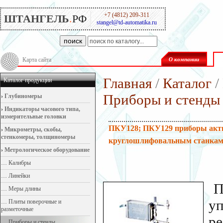
+7 (4812) 209-311
ШТАНГЕЛЬ
.
РФ
stangel@td-automatika.ru
поиск
Карта сайта
О компании
Главная
/
Каталог
/
Каталог продукции
Приборы и стенды
›
Глубиномеры
›
Индикаторы часового типа,
измерительные головки
ПКУ128; ПКУ129 приборы акти
›
Микрометры, скобы,
стенкомеры, толщиномеры
круглошлифовальным станка
›
Метрологическое оборудование
…
Калибры
…
Линейки
П
…
Меры длины
у
…
Плиты поверочные и
разметочные
р
…
Приборы и стенды