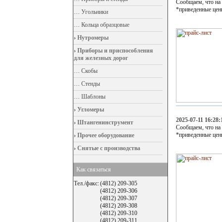
Сообщаем, что на
*приведенные цен
…
Угольники
…
Кольца образцовые
›
Нутромеры
›
Приборы и приспособления
для железных дорог
…
Скобы
…
Стенды
…
Шаблоны
›
Угломеры
2025-07-11 16:28:
›
Штангенинструмент
Сообщаем, что на
*приведенные цен
›
Прочее оборудование
›
Снятые с производства
Как связаться
Тел./факс:
(4812) 209-305
(4812) 209-306
(4812) 209-307
(4812) 209-308
(4812) 209-310
(4812) 209-311