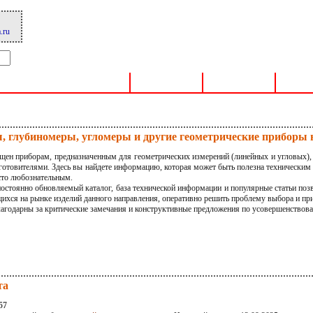
.ru
О компании
Продукция
Прайс-лист
Тех
 глубиномеры, угломеры и другие геометрические приборы
н приборам, предназначенным для геометрических измерений (линейных и угловых)
отовителями. Здесь вы найдете информацию, которая может быть полезна техническим 
сто любознательным.
стоянно обновляемый каталог, база технической информации и популярные статьи позв
ихся на рынке изделий данного направления, оперативно решить проблему выбора и пр
годарны за критические замечания и конструктивные предложения по усовершенствова
та
57