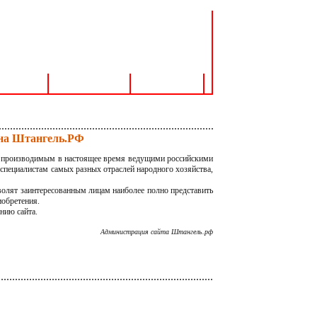
поддержка
Контакты
Доставка
 на Штангель.РФ
, производимым в настоящее время ведущими российскими
специалистам самых разных отраслей народного хозяйства,
олят заинтересованным лицам наиболее полно представить
иобретения.
нию сайта.
Администрация сайта Штангель.рф