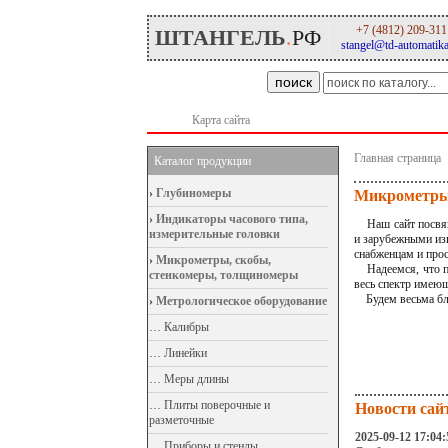
+7 (4812) 209-311
ШТАНГЕЛЬ
.
РФ
stangel@td-automatika
поиск
Карта сайта
Главная страница
Каталог продукции
›
Глубиномеры
Микрометры,
›
Индикаторы часового типа,
Наш сайт посвяще
измерительные головки
и зарубежными изг
снабженцам и про
›
Микрометры, скобы,
Надеемся, что по
стенкомеры, толщиномеры
весь спектр имеющ
Будем весьма бла
›
Метрологическое оборудование
…
Калибры
…
Линейки
…
Меры длины
…
Плиты поверочные и
Новости сай
разметочные
2025-09-12 17:04:
…
Приборы и стенды