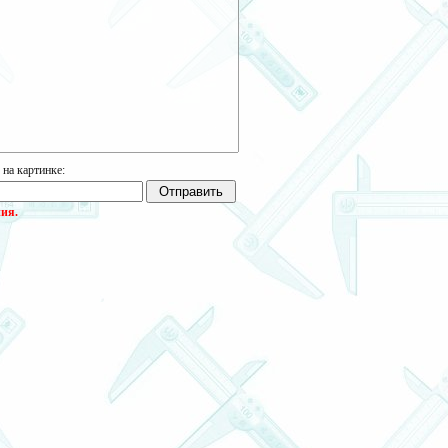
а картинке:
ия.