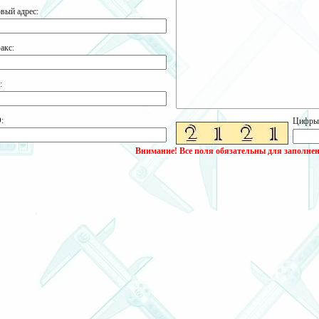
вый адрес:
акс:
:
:
Цифры н
Внимание! Все поля обязательны для заполнен