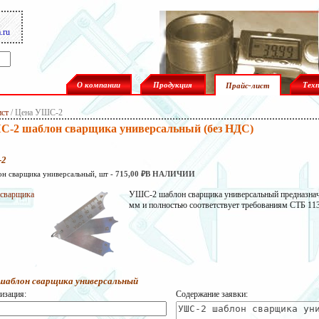
.ru
О компании
Продукция
Тех
Прайс-лист
ист
/
Цена УШС-2
-2 шаблон сварщика универсальный (без НДС)
-2
 сварщика универсальный, шт -
715,00 ₽В НАЛИЧИИ
сварщика
УШС-2 шаблон сварщика универсальный предназначе
мм и полностью соответствует требованиям СТБ 113
аблон сварщика универсальный
изация:
Содержание заявки: