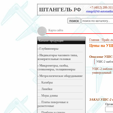
+7 (4812) 209-311
ШТАНГЕЛЬ
.
РФ
stangel@td-automatika
поиск
Карта сайта
Главная
/
Прайс-л
Каталог продукции
Цены на УШС
›
Глубиномеры
›
Индикаторы часового типа,
Описание УШС
измерительные головки
УШС-2 шаблон
›
Микрометры, скобы,
УШС-2 шаблон 
стенкомеры, толщиномеры
универсальный
›
Метрологическое оборудование
…
Калибры
…
Линейки
…
Меры длины
ЗАКАЗ УШС-2 ш
…
Плиты поверочные и
Орган
разметочные
…
Приборы и стенды