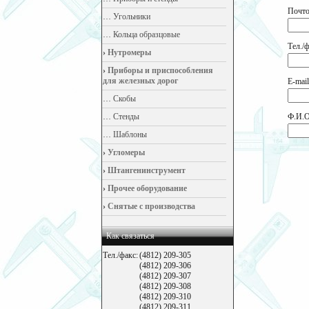
Почто
…
Угольники
…
Кольца образцовые
Тел./ф
›
Нутромеры
›
Приборы и приспособления
для железных дорог
E-mail
…
Скобы
…
Стенды
Ф.И.О
…
Шаблоны
›
Угломеры
›
Штангенинструмент
›
Прочее оборудование
›
Снятые с производства
Как связаться
Тел./факс:
(4812) 209-305
(4812) 209-306
(4812) 209-307
(4812) 209-308
(4812) 209-310
(4812) 209-311