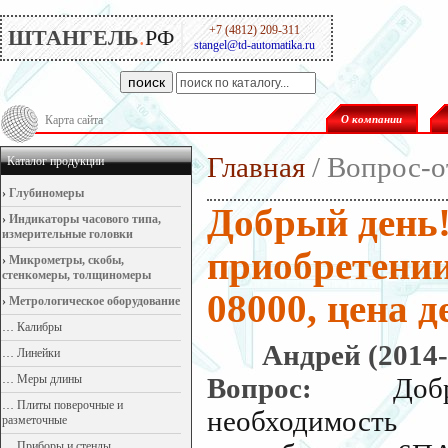
+7 (4812) 209-311
ШТАНГЕЛЬ
.
РФ
stangel@td-automatika.ru
поиск
Карта сайта
О компании
Главная
/ Вопрос-о
Каталог продукции
›
Глубиномеры
Добрый день!
›
Индикаторы часового типа,
измерительные головки
приобретени
›
Микрометры, скобы,
стенкомеры, толщиномеры
08000, цена д
›
Метрологическое оборудование
…
Калибры
Андрей (2014-
…
Линейки
…
Меры длины
Вопрос:
Доб
…
Плиты поверочные и
необходимость
разметочные
…
Приборы и стенды