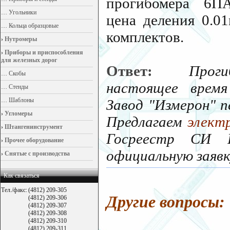
прогибомера 6П
…
Угольники
цена деления 0.01
…
Кольца образцовые
комплектов.
›
Нутромеры
›
Приборы и приспособления
для железных дорог
Ответ:
Прог
…
Скобы
настоящее время
…
Стенды
…
Шаблоны
Завод "Измерон" п
›
Угломеры
Предлагаем
элект
›
Штангенинструмент
Госреестр СИ 
›
Прочее оборудование
официальную заявк
›
Снятые с производства
Как связаться
Тел./факс:
(4812) 209-305
Другие вопросы:
(4812) 209-306
(4812) 209-307
(4812) 209-308
(4812) 209-310
(4812) 209-311