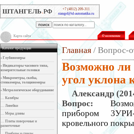
+7 (4812) 209-311
ШТАНГЕЛЬ
.
РФ
stangel@td-automatika.ru
поиск
Карта сайта
О компании
Главная
/ Вопрос-о
Каталог продукции
›
Глубиномеры
Возможно ли
›
Индикаторы часового типа,
измерительные головки
угол уклона к
›
Микрометры, скобы,
стенкомеры, толщиномеры
›
Метрологическое оборудование
Александр (2014
…
Калибры
Вопрос:
Возм
…
Линейки
прибором 3УРИ
…
Меры длины
кровельного покрыт
…
Плиты поверочные и
разметочные
…
Приборы и стенды