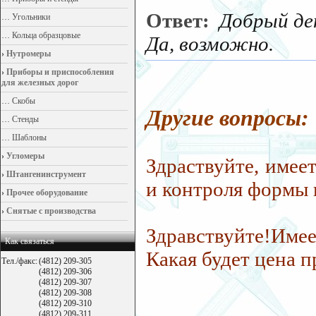
Ответ:
Добрый ден
…
Угольники
…
Кольца образцовые
Да, возможно.
›
Нутромеры
›
Приборы и приспособления
для железных дорог
…
Скобы
Другие вопросы:
…
Стенды
…
Шаблоны
›
Угломеры
Здраствуйте, имее
›
Штангенинструмент
и контроля формы п
›
Прочее оборудование
›
Снятые с производства
Здравствуйте!Име
Как связаться
Какая будет цена п
Тел./факс:
(4812) 209-305
(4812) 209-306
(4812) 209-307
(4812) 209-308
(4812) 209-310
(4812) 209-311