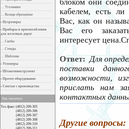
блоком они соеди
…
Угольники
кабелем, есть ли
…
Кольца образцовые
Вас, как он назыв
›
Нутромеры
Вас его заказа
›
Приборы и приспособления
для железных дорог
интересует цена.С
…
Скобы
…
Стенды
…
Шаблоны
Ответ:
Для опред
›
Угломеры
поставки данно
›
Штангенинструмент
возможности, из
›
Прочее оборудование
прислать нам за
›
Снятые с производства
контактных данны
Как связаться
Тел./факс:
(4812) 209-305
(4812) 209-306
(4812) 209-307
(4812) 209-308
Другие вопросы:
(4812) 209-310
(4812) 209-311