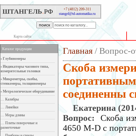
+7 (4812) 209-311
ШТАНГЕЛЬ
.
РФ
stangel@td-automatika.ru
поиск
Карта сайта
О компании
Главная
/ Вопрос-о
Каталог продукции
›
Глубиномеры
Скоба измери
›
Индикаторы часового типа,
измерительные головки
портативным
›
Микрометры, скобы,
стенкомеры, толщиномеры
соединенны с
›
Метрологическое оборудование
…
Калибры
Екатерина (2014
…
Линейки
…
Меры длины
Вопрос:
Скоба из
…
Плиты поверочные и
4650 М-D с порта
разметочные
…
Приборы и стенды