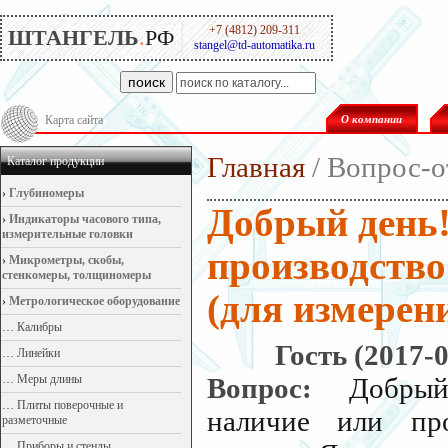
+7 (4812) 209-311
ШТАНГЕЛЬ
.
РФ
stangel@td-automatika.ru
поиск
Карта сайта
О компании
Главная
/ Вопрос-о
Каталог продукции
›
Глубиномеры
Добрый день!
›
Индикаторы часового типа,
измерительные головки
производство
›
Микрометры, скобы,
стенкомеры, толщиномеры
(для измерени
›
Метрологическое оборудование
…
Калибры
Гость (2017-0
…
Линейки
…
Меры длины
Вопрос:
Добрый
…
Плиты поверочные и
наличие или про
разметочные
…
Приборы и стенды