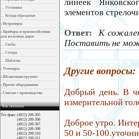
линеек Янковско
…
Угольники
элементов стрелоч
…
Кольца образцовые
›
Нутромеры
Ответ:
К сожален
›
Приборы и приспособления
для железных дорог
Поставить не мож
…
Скобы
…
Стенды
…
Шаблоны
Другие вопросы:
›
Угломеры
›
Штангенинструмент
›
Прочее оборудование
Добрый день. В ч
›
Снятые с производства
измерительной голо
Как связаться
Тел./факс:
(4812) 209-305
(4812) 209-306
Доброе утро. Инте
(4812) 209-307
(4812) 209-308
50 и 50-100.уточнит
(4812) 209-310
(4812) 209-311