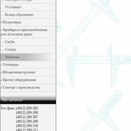
…
Угольники
…
Кольца образцовые
›
Нутромеры
›
Приборы и приспособления
для железных дорог
…
Скобы
…
Стенды
…
Шаблоны
›
Угломеры
›
Штангенинструмент
›
Прочее оборудование
›
Снятые с производства
Как связаться
Тел./факс:
(4812) 209-305
(4812) 209-306
(4812) 209-307
(4812) 209-308
(4812) 209-310
(4812) 209-311