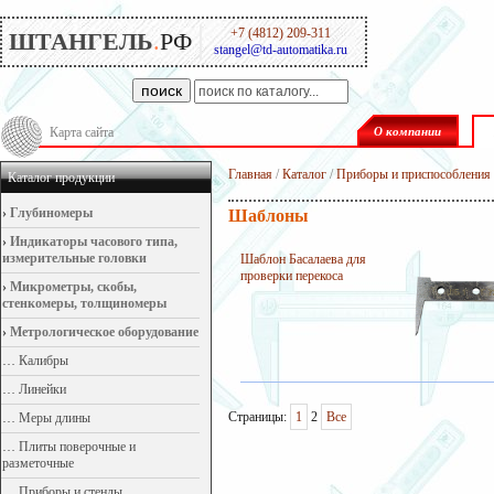
+7 (4812) 209-311
ШТАНГЕЛЬ
.
РФ
stangel@td-automatika.ru
поиск
Карта сайта
О компании
Главная
/
Каталог
/
Приборы и приспособления 
Каталог продукции
›
Глубиномеры
Шаблоны
›
Индикаторы часового типа,
измерительные головки
Шаблон Басалаева для
проверки перекоса
›
Микрометры, скобы,
стенкомеры, толщиномеры
›
Метрологическое оборудование
…
Калибры
…
Линейки
Страницы:
1
2
Все
…
Меры длины
…
Плиты поверочные и
разметочные
…
Приборы и стенды